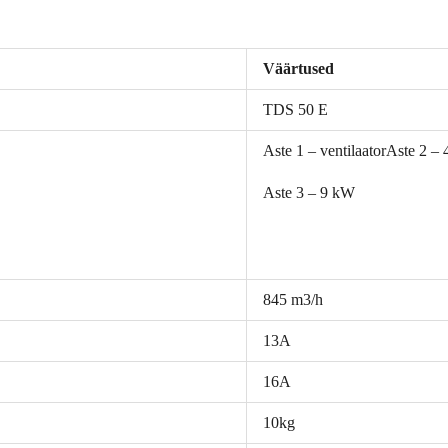
Väärtused
TDS 50 E
Aste 1 – ventilaatorAste 2 –
Aste 3 – 9 kW
845 m3/h
13A
16A
10kg