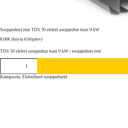
Soojapuhuri rent TDS 50 elektri soojapuhur kuni 9 kW
8.00
€
(km-ta €/ööpäev)
TDS 50 elektri soojapuhur kuni 9 kW / soojapuhuri rent
Soojapuhuri
rent
TDS
50
Kategooria:
Elektrilised soojapuhurid
elektri
soojapuhur
kuni
9
kW
kogus