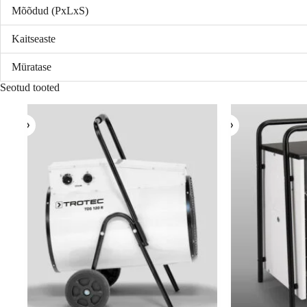
Mõõdud (PxLxS)
Kaitseaste
Müratase
Seotud tooted