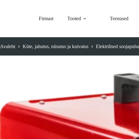
Skip
to
content
Firmast
Tooted
Teenused
Avaleht
Küte, jahutus, niisutus ja kuivatus
Elektrilised soojapuhu