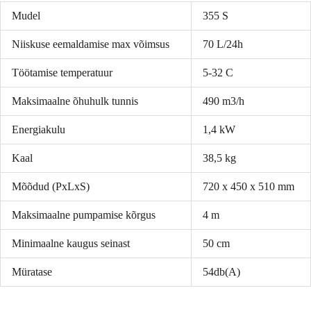
Mudel
355 S
Niiskuse eemaldamise max võimsus
70 L/24h
Töötamise temperatuur
5-32 C
Maksimaalne õhuhulk tunnis
490 m3/h
Energiakulu
1,4 kW
Kaal
38,5 kg
Mõõdud (PxLxS)
720 x 450 x 510 mm
Maksimaalne pumpamise kõrgus
4 m
Minimaalne kaugus seinast
50 cm
Müratase
54db(A)