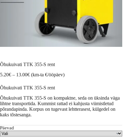
Õhukuivati TTK 355-S rent
Hinnavahemik:
5.20
€
–
13.00
€
(km-ta €/ööpäev)
5.20€
kuni
Õhukuivati TTK 355-S rent
13.00€
Õhukuivati TTK 355-S on kompaktne, seda on üksinda väga
lihtne transportida. Kummist rattad ei kahjusta viimistletud
põrandapinda. Korpus on tugevast lehtterasest, külgedel on
kaks tõstesanga.
Päevad