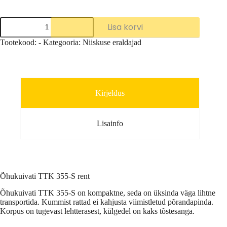
Õhukuivati
Lisa korvi
TTK
355-
Tootekood:
-
Kategooria:
Niiskuse eraldajad
S
rent
kogus
Kirjeldus
Lisainfo
Õhukuivati TTK 355-S rent
Õhukuivati TTK 355-S on kompaktne, seda on üksinda väga lihtne
transportida. Kummist rattad ei kahjusta viimistletud põrandapinda.
Korpus on tugevast lehtterasest, külgedel on kaks tõstesanga.